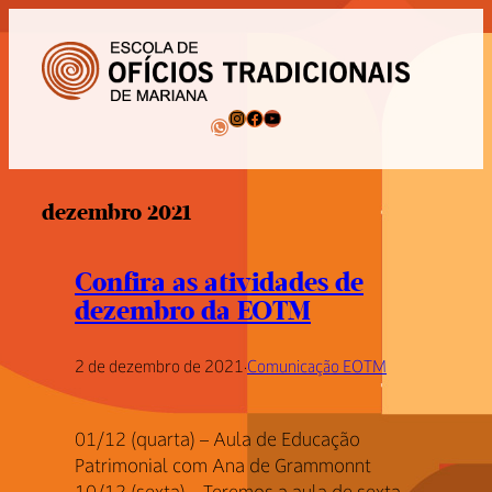
Pular
para
o
conteúdo
Instagram
Facebook
Youtube
WhatsApp
dezembro 2021
Confira as atividades de
dezembro da EOTM
2 de dezembro de 2021
·
Comunicação EOTM
01/12 (quarta) – Aula de Educação
Patrimonial com Ana de Grammonnt
10/12 (sexta) – Teremos a aula de sexta