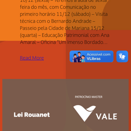
feira do mês, com Comunicação no
primeiro horário 11/12 (sábado) – Visita
técnica com o Bernardo Andrade –
Passeio pela Cidade de Mariana 15/12
(quarta) – Educação Patrimonial com Ana
Amaral – Oficina “Um Imenso Bordado…
Read More