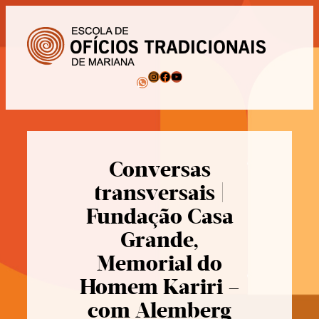
Pular
para
o
conteúdo
Instagram
Facebook
Youtube
WhatsApp
Conversas
transversais |
Fundação Casa
Grande,
Memorial do
Homem Kariri –
com Alemberg