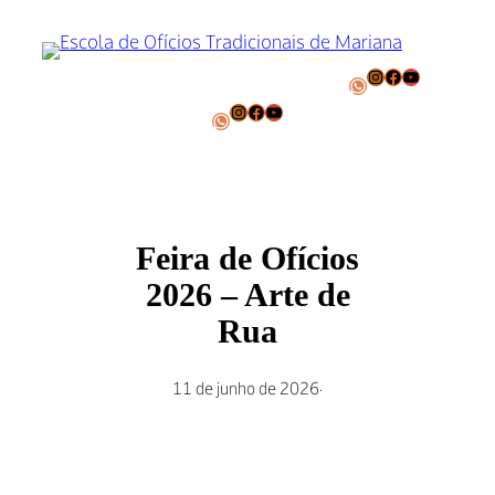
Pular
para
o
Instagram
Facebook
Youtube
WhatsApp
conteúdo
Instagram
Facebook
Youtube
WhatsApp
Feira de Ofícios
2026 – Arte de
Rua
11 de junho de 2026
·