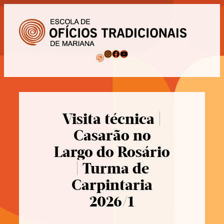
Pular
para
o
conteúdo
Instagram
Facebook
Youtube
WhatsApp
Visita técnica |
Casarão no
Largo do Rosário
| Turma de
Carpintaria
2026/1