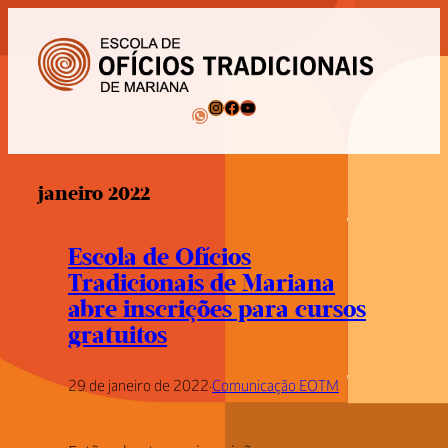
Pular
para
o
conteúdo
Instagram
Facebook
Youtube
WhatsApp
janeiro 2022
Escola de Ofícios
Tradicionais de Mariana
abre inscrições para cursos
gratuitos
29 de janeiro de 2022
·
Comunicação EOTM