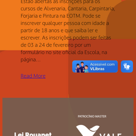
Estão abertas as inscrições para os
cursos de Alvenaria, Cantaria, Carpintaria,
Forjaria e Pintura na EOTM. Pode se
inscrever qualquer pessoa com idade a
partir de 18 anos e que saiba ler e
escrever. As inscrições podem ser feitas
de 03 a 24 de fevereiro por um
formulário no site oficial da Escola, na
página…
Read More