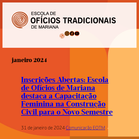
Pular
para
o
conteúdo
Instagram
Facebook
Youtube
WhatsApp
janeiro 2024
Inscrições Abertas: Escola
de Ofícios de Mariana
destaca a Capacitação
Feminina na Construção
Civil para o Novo Semestre
31 de janeiro de 2024
·
Comunicação EOTM